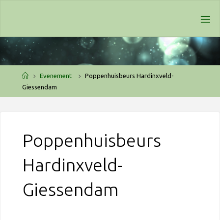
Ga
naar
de
inhoud
Home
Evenement
Poppenhuisbeurs Hardinxveld-
Giessendam
Poppenhuisbeurs
Hardinxveld-
Giessendam