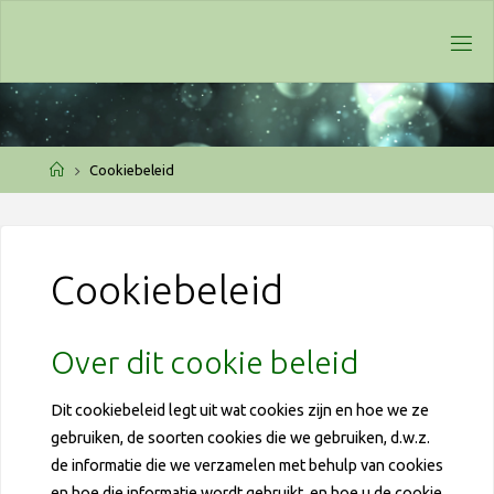
Ga
naar
de
inhoud
Home
Cookiebeleid
Cookiebeleid
Over dit cookie beleid
Dit cookiebeleid legt uit wat cookies zijn en hoe we ze
gebruiken, de soorten cookies die we gebruiken, d.w.z.
de informatie die we verzamelen met behulp van cookies
en hoe die informatie wordt gebruikt, en hoe u de cookie