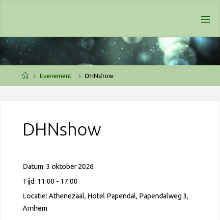
Ga
naar
de
inhoud
Home
Evenement
DHNshow
DHNshow
Datum:
3 oktober 2026
Tijd:
11:00 - 17:00
Locatie:
Athenezaal, Hotel Papendal, Papendalweg 3,
Arnhem